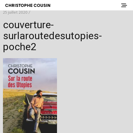
25 juillet 2020 /
couverture-
surlaroutedesutopies-
poche2